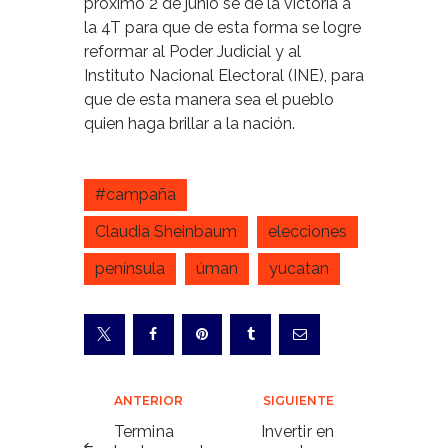
próximo 2 de junio se dé la victoria a
la 4T para que de esta forma se logre
reformar al Poder Judicial y al
Instituto Nacional Electoral (INE), para
que de esta manera sea el pueblo
quien haga brillar a la nación.
#campaña
Claudia Sheinbaum
elecciones
península
úman
yucatan
Navegación
ANTERIOR
SIGUIENTE
de
Termina
Invertir en