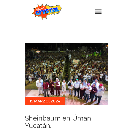
Inicio – Radio Crystal
Estaciones
Eventos
Promociones
Noticias
Para ti
Contacto
15 MARZO, 2024
Sheinbaum en Úman,
Yucatán.