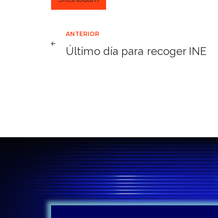
Navegación
ANTERIOR
Último día para recoger INE
de
entradas