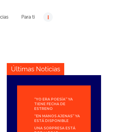
cias
Para ti
Últimas Noticias
“YO ERA POESÍA” YA
TIENE FECHA DE
ESTRENO
“EN MANOS AJENAS” YA
ESTÁ DISPONIBLE
UNA SORPRESA ESTÁ