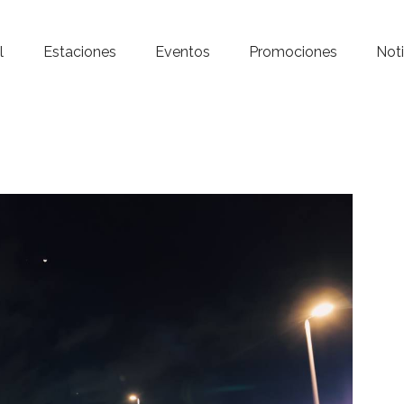
Inicio – Radio Crystal
l
Estaciones
Eventos
Promociones
Noti
Estaciones
Eventos
Promociones
Noticias
Para ti
Contacto