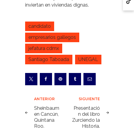
inviertan en viviendas dignas.
candidato
empresarios gallegos
jefatura cdmx
Santiago Taboada
UNEGAL
Navegación
ANTERIOR
SIGUIENTE
de
Sheinbaum
Presentació
en Cancún,
n del libro
entradas
Quintana
Zurciendo la
Roo.
Historia.