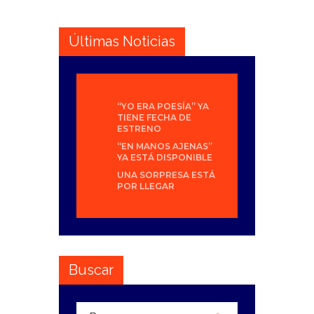
Últimas Noticias
“YO ERA POESÍA” YA
TIENE FECHA DE
ESTRENO
“EN MANOS AJENAS”
YA ESTÁ DISPONIBLE
UNA SORPRESA ESTÁ
POR LLEGAR
Buscar
Buscar: