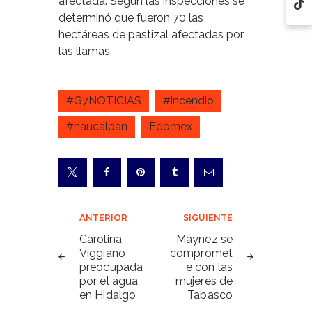
afectada. Según las inspecciones se
determinó que fueron 70 las
hectáreas de pastizal afectadas por
las llamas.
#G7NOTICIAS
#incendio
#naucalpan
Edomex
Navegación
ANTERIOR
SIGUIENTE
de
Carolina
Máynez se
Viggiano
compromet
entradas
preocupada
e con las
por el agua
mujeres de
en Hidalgo
Tabasco