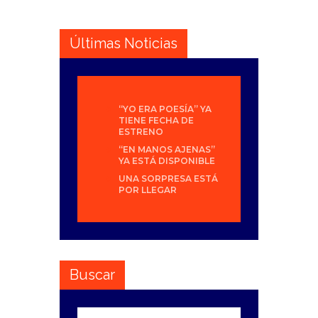
Últimas Noticias
“YO ERA POESÍA” YA
TIENE FECHA DE
ESTRENO
“EN MANOS AJENAS”
YA ESTÁ DISPONIBLE
UNA SORPRESA ESTÁ
POR LLEGAR
Buscar
Buscar: