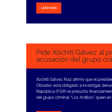
LEER MÁS
17
FEBRERO,
2024
Pide Xóchitl Gálvez al p
acusación del grupo cri
Xóchitl Gálvez Ruiz afirmó que el presid
Obrador, está obligado a investigar, denunc
República (FGR) el presunto financiamien
del grupo criminal “Los Ardillos”, quien en