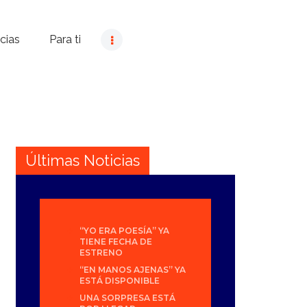
cias
Para ti
Últimas Noticias
“YO ERA POESÍA” YA
TIENE FECHA DE
ESTRENO
“EN MANOS AJENAS” YA
ESTÁ DISPONIBLE
UNA SORPRESA ESTÁ