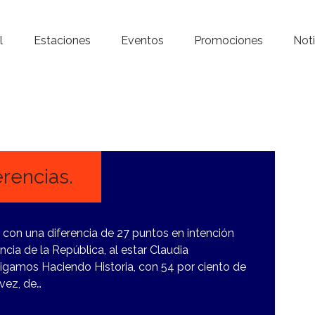
Inicio – Radio Crystal
l
Estaciones
Eventos
Promociones
Noti
Estaciones
Eventos
Promociones
Noticias
rencias.
Para ti
 con una diferencia de 27 puntos en intención
Contacto
ncia de la República, al estar Claudia
igamos Haciendo Historia, con 54 por ciento de
lvez, de…