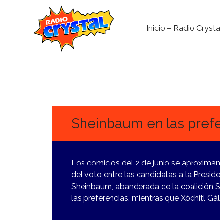
Inicio – Radio Crysta
20
FEBRERO,
2024
Sheinbaum en las prefe
Los comicios del 2 de junio se aproximan
del voto entre las candidatas a la Preside
Sheinbaum, abanderada de la coalición S
las preferencias, mientras que Xóchitl Gá