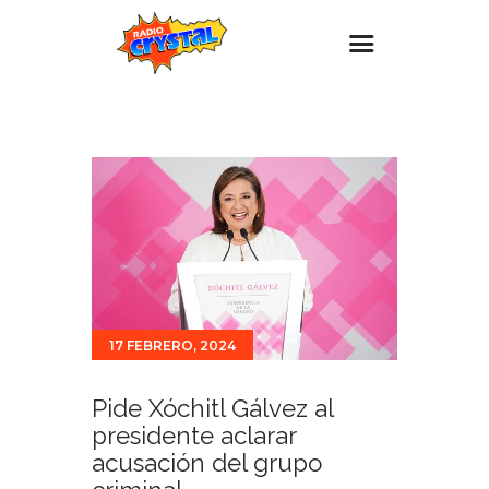
Inicio – Radio Crystal
Estaciones
Eventos
Promociones
Noticias
Para ti
17 FEBRERO, 2024
Contacto
Pide Xóchitl Gálvez al
presidente aclarar
acusación del grupo