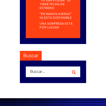
“YO ERA POESÍA” YA
TIENE FECHA DE
ESTRENO
“EN MANOS AJENAS”
YA ESTÁ DISPONIBLE
UNA SORPRESA ESTÁ
POR LLEGAR
Buscar
Buscar: