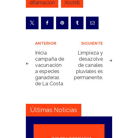
difamación
Xóchitl
Navegación
ANTERIOR
SIGUIENTE
de
Inicia
Limpieza y
campaña de
desazolve
entradas
vacunación
de canales
a especies
pluviales es
ganaderas
permanente.
de La Costa
Últimas Noticias