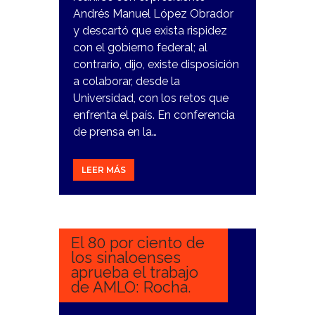
Andrés Manuel López Obrador
y descartó que exista rispidez
con el gobierno federal; al
contrario, dijo, existe disposición
a colaborar, desde la
Universidad, con los retos que
enfrenta el país. En conferencia
de prensa en la…
LEER MÁS
14
NOVIEMBRE,
2023
El 80 por ciento de
los sinaloenses
aprueba el trabajo
de AMLO: Rocha.