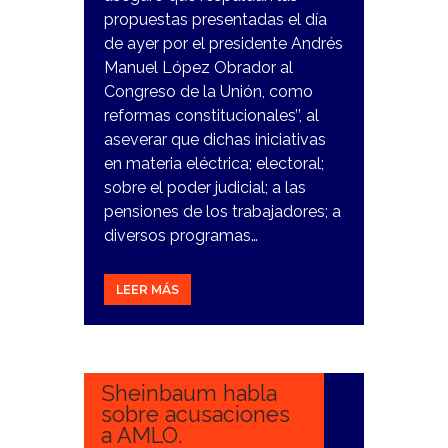
propuestas presentadas el día
de ayer por el presidente Andrés
Manuel López Obrador al
Congreso de la Unión, como
reformas constitucionales’’, al
aseverar que dichas iniciativas
en materia eléctrica; electoral;
sobre el poder judicial; a las
pensiones de los trabajadores; a
diversos programas…
LEER MÁS
1
FEBRERO,
2024
Sheinbaum habla
sobre acusaciones
a AMLO.