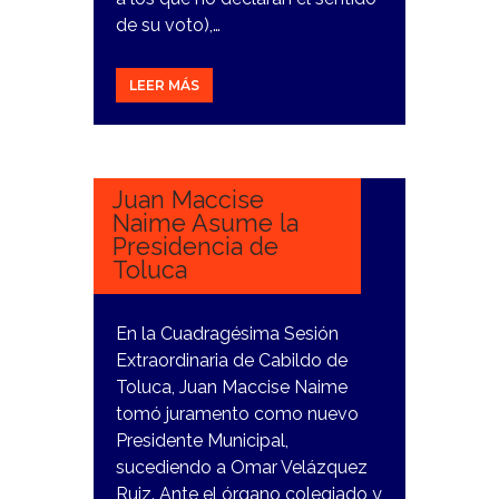
de su voto),…
LEER MÁS
13
DICIEMBRE,
2023
Juan Maccise
Naime Asume la
Presidencia de
Toluca
En la Cuadragésima Sesión
Extraordinaria de Cabildo de
Toluca, Juan Maccise Naime
tomó juramento como nuevo
Presidente Municipal,
sucediendo a Omar Velázquez
Ruiz. Ante el órgano colegiado y