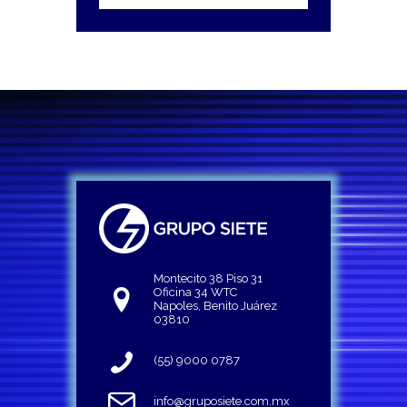
Montecito 38 Piso 31
Oficina 34 WTC
Napoles, Benito Juárez
03810
(55) 9000 0787
info@gruposiete.com.mx