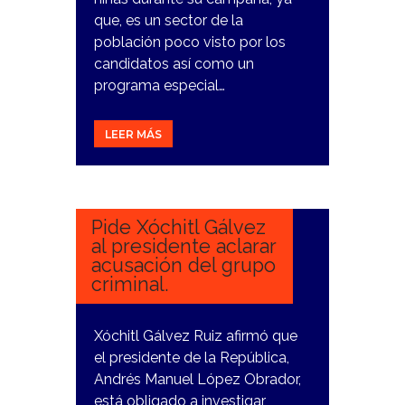
que, es un sector de la
población poco visto por los
candidatos así como un
programa especial…
LEER MÁS
17
FEBRERO,
2024
Pide Xóchitl Gálvez
al presidente aclarar
acusación del grupo
criminal.
Xóchitl Gálvez Ruiz afirmó que
el presidente de la República,
Andrés Manuel López Obrador,
está obligado a investigar,