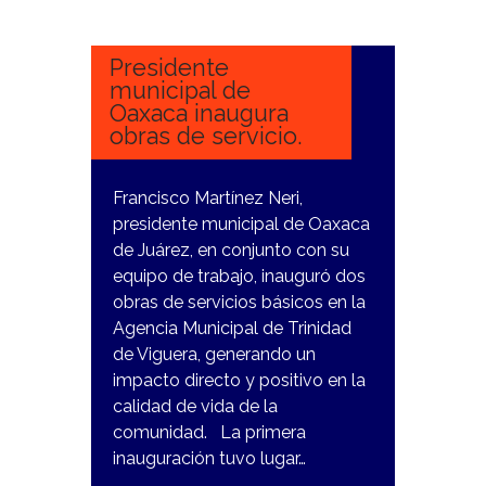
ENERO,
2024
Presidente
municipal de
Oaxaca inaugura
obras de servicio.
Francisco Martínez Neri,
presidente municipal de Oaxaca
de Juárez, en conjunto con su
equipo de trabajo, inauguró dos
obras de servicios básicos en la
Agencia Municipal de Trinidad
de Viguera, generando un
impacto directo y positivo en la
calidad de vida de la
comunidad. La primera
inauguración tuvo lugar…