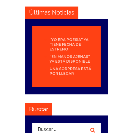
Últimas Noticias
“YO ERA POESÍA” YA
TIENE FECHA DE
ESTRENO
“EN MANOS AJENAS”
YA ESTÁ DISPONIBLE
UNA SORPRESA ESTÁ
POR LLEGAR
Buscar
Buscar: