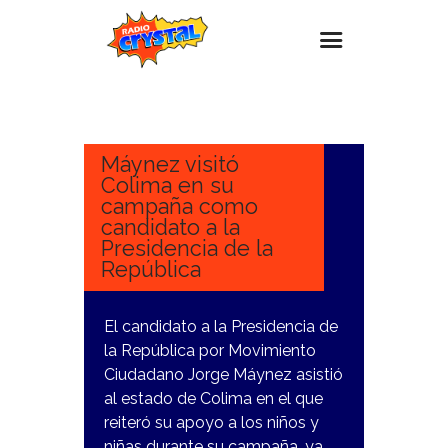
11
MARZO,
Inicio – Radio Crystal
2024
Estaciones
Máynez visitó
Colima en su
Eventos
campaña como
candidato a la
Promociones
Presidencia de la
Noticias
República
Para ti
El candidato a la Presidencia de
Contacto
la República por Movimiento
Ciudadano Jorge Máynez asistió
al estado de Colima en el que
reiteró su apoyo a los niños y
niñas durante su campaña, ya