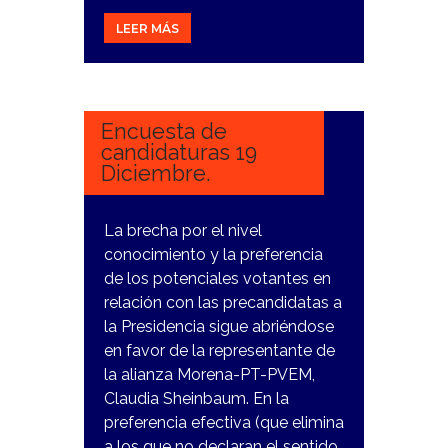
LEER MÁS
19
DICIEMBRE,
2023
Encuesta de
candidaturas 19
Diciembre.
La brecha por el nivel
conocimiento y la preferencia
de los potenciales votantes en
relación con las precandidatas a
la Presidencia sigue abriéndose
en favor de la representante de
la alianza Morena-PT-PVEM,
Claudia Sheinbaum. En la
preferencia efectiva (que elimina
a los que no declaran el sentido