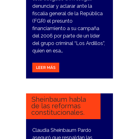
denunciar y aclarar ante la
fiscalía general de la República
(FGR) el presunto
financiamiento a su campaña
del 2006 por parte de un líder
del grupo criminal “Los Ardillos”,
quien en esa…
LEER MÁS
7
FEBRERO,
2024
Sheinbaum habla
de las reformas
constitucionales.
Claudia Sheinbaum Pardo
aseguró que respaldan las