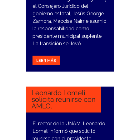
el Consejero Jurídico del
gobierno estatal, Jesús George
Zamora, Maccise Naime asumió
la responsabilidad como
presidente municipal suplente.
La transición se llevó…
LEER MÁS
30
NOVIEMBRE,
2023
Leonardo Lomelí
solicita reunirse con
AMLO.
El rector de la UNAM, Leonardo
Lomelí informó que solicitó
reunirse con el presidente