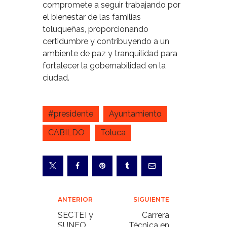
compromete a seguir trabajando por
el bienestar de las familias
toluqueñas, proporcionando
certidumbre y contribuyendo a un
ambiente de paz y tranquilidad para
fortalecer la gobernabilidad en la
ciudad.
#presidente
Ayuntamiento
CABILDO
Toluca
Navegación
ANTERIOR
SIGUIENTE
de
SECTEI y
Carrera
SUNEO
Técnica en