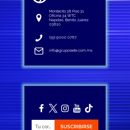
Montecito 38 Piso 31
Oficina 34 WTC
Napoles, Benito Juárez
03810
(55) 9000 0787
info@gruposiete.com.mx