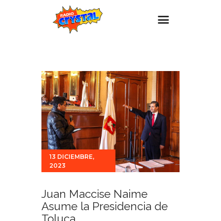
Inicio – Radio Crystal
Estaciones
Eventos
Promociones
Noticias
Para ti
13 DICIEMBRE,
Contacto
2023
Juan Maccise Naime
Asume la Presidencia de
Toluca