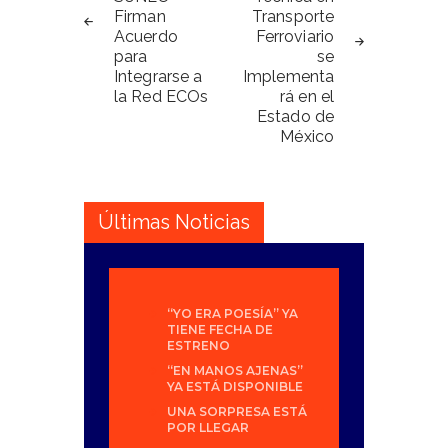
entradas
Firman
Transporte
Acuerdo
Ferroviario
para
se
Integrarse a
Implementa
la Red ECOs
rá en el
Estado de
México
Últimas Noticias
“YO ERA POESÍA” YA
TIENE FECHA DE
ESTRENO
“EN MANOS AJENAS”
YA ESTÁ DISPONIBLE
UNA SORPRESA ESTÁ
POR LLEGAR