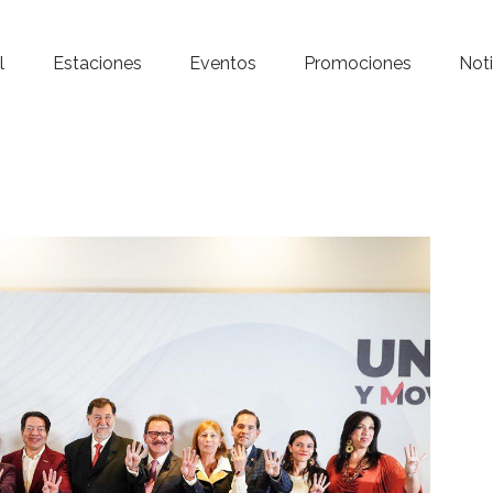
Inicio – Radio Crystal
l
Estaciones
Eventos
Promociones
Noti
Estaciones
Eventos
Promociones
Noticias
Para ti
Contacto