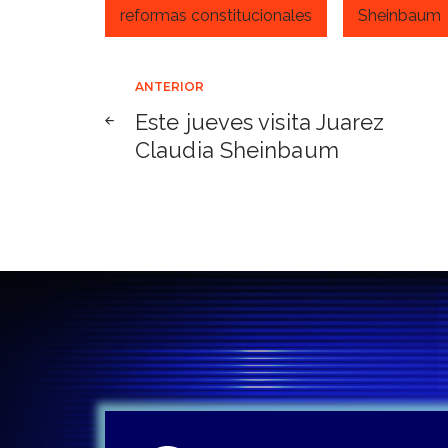
reformas constitucionales
Sheinbaum
Navegación
ANTERIOR
Este jueves visita Juarez
de
Claudia Sheinbaum
entradas