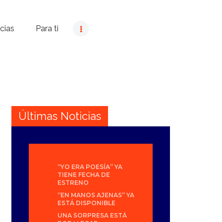
cias
Para ti
Últimas Noticias
“YO ERA POESÍA” YA
TIENE FECHA DE
ESTRENO
“EN MANOS AJENAS” YA
ESTÁ DISPONIBLE
UNA SORPRESA ESTÁ