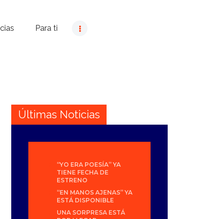
cias
Para ti
Últimas Noticias
“YO ERA POESÍA” YA
TIENE FECHA DE
ESTRENO
“EN MANOS AJENAS” YA
ESTÁ DISPONIBLE
UNA SORPRESA ESTÁ