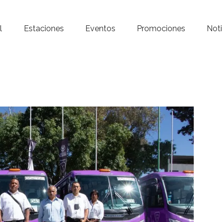
Inicio – Radio Crystal
l
Estaciones
Eventos
Promociones
Noti
Estaciones
Eventos
Promociones
Noticias
Para ti
Contacto