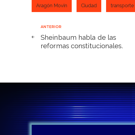
Aragón Movin
Ciudad
transporte
Navegación
ANTERIOR
Sheinbaum habla de las
de
reformas constitucionales.
entradas