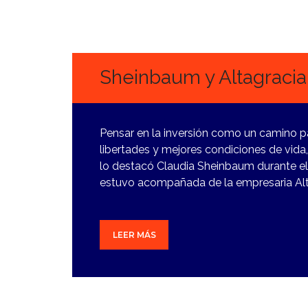
27
FEBRERO,
2024
Sheinbaum y Altagraci
Pensar en la inversión como un camino pa
libertades y mejores condiciones de vida,
lo destacó Claudia Sheinbaum durante el 
estuvo acompañada de la empresaria Alt
LEER MÁS
14