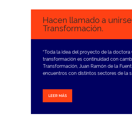
FEBRERO,
2024
Hacen llamado a unirse 
Transformación.
“Toda la idea del proyecto de la doctora
transformación es continuidad con cambio
Transformación, Juan Ramón de la Fuent
encuentros con distintos sectores de la 
LEER MÁS
18
ENERO,