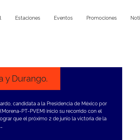
Inicio – Radio Crystal
l
Estaciones
Eventos
Promociones
Noti
Estaciones
Eventos
Promociones
Noticias
a y Durango.
Para ti
ardo, candidata a la Presidencia de México por
Contacto
 (Morena-PT-PVEM) inicio su recorrido con el
grar que el próximo 2 de junio la victoria de la
.…