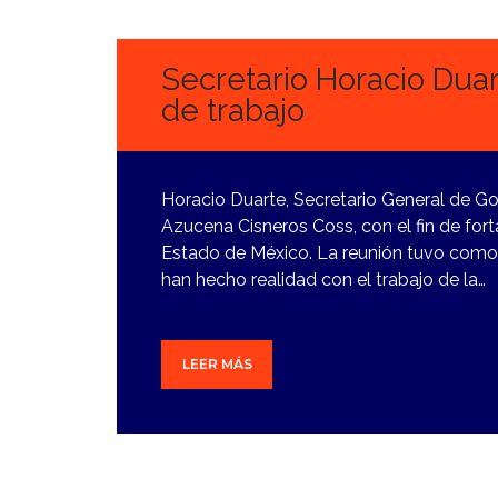
FEBRERO,
2024
Secretario Horacio Duar
de trabajo
Horacio Duarte, Secretario General de Go
Azucena Cisneros Coss, con el fin de forta
Estado de México. La reunión tuvo como o
han hecho realidad con el trabajo de la…
LEER MÁS
7
FEBRERO,