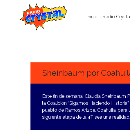
Inicio – Radio Crysta
25
MARZO,
2024
Sheinbaum por Coahuil
Este fin de semana, Claudia Sheinbaum P
la Coalición “Sigamos Haciendo Historia”
pueblo de Ramos Arizpe, Coahuila, para lo
siguiente etapa de la 4T sea una realidad