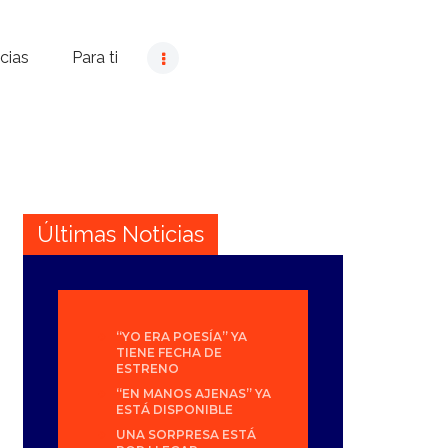
cias
Para ti
Últimas Noticias
“YO ERA POESÍA” YA
TIENE FECHA DE
ESTRENO
“EN MANOS AJENAS” YA
ESTÁ DISPONIBLE
UNA SORPRESA ESTÁ