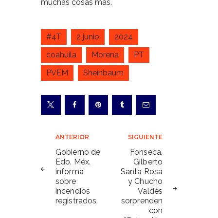
muchas cosas más.
#4T
2 junio
2024
coahuila
Morena
PT
PVEM
Sheinbaum
Navegación
ANTERIOR
SIGUIENTE
de
Gobierno de
Fonseca,
Edo. Méx.
Gilberto
entradas
informa
Santa Rosa
sobre
y Chucho
incendios
Valdés
registrados.
sorprenden
con