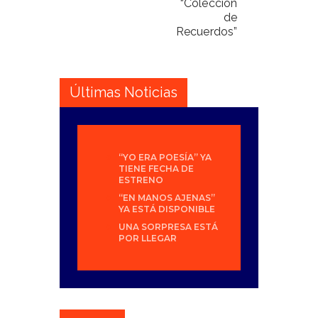
“Colección
de
Recuerdos”
Últimas Noticias
“YO ERA POESÍA” YA
TIENE FECHA DE
ESTRENO
“EN MANOS AJENAS”
YA ESTÁ DISPONIBLE
UNA SORPRESA ESTÁ
POR LLEGAR