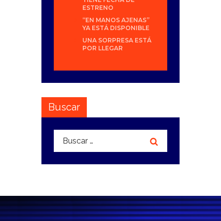
ESTRENO
“EN MANOS AJENAS”
YA ESTÁ DISPONIBLE
UNA SORPRESA ESTÁ
POR LLEGAR
Buscar
Buscar: