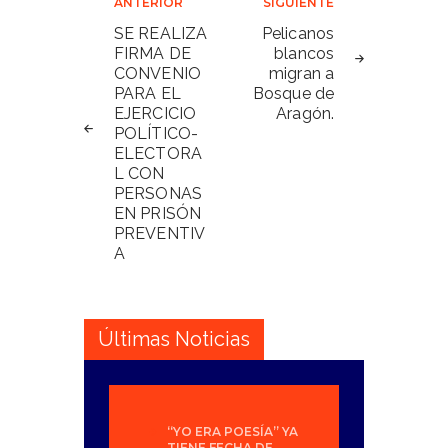
Navegación
ANTERIOR
SIGUIENTE
de
SE REALIZA
Pelicanos
FIRMA DE
blancos
entradas
CONVENIO
migran a
PARA EL
Bosque de
EJERCICIO
Aragón.
POLÍTICO-
ELECTORA
L CON
PERSONAS
EN PRISÓN
PREVENTIV
A
Últimas Noticias
“YO ERA POESÍA” YA
TIENE FECHA DE