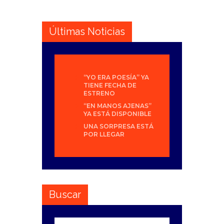
Últimas Noticias
“YO ERA POESÍA” YA
TIENE FECHA DE
ESTRENO
“EN MANOS AJENAS”
YA ESTÁ DISPONIBLE
UNA SORPRESA ESTÁ
POR LLEGAR
Buscar
Buscar: