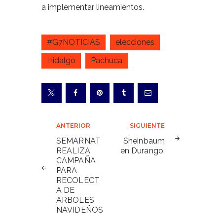
a implementar lineamientos.
#G7NOTICIAS
elecciones
Hidalgo
Pachuca
Navegación
ANTERIOR
SIGUIENTE
de
SEMARNAT
Sheinbaum
REALIZA
en Durango.
entradas
CAMPAÑA
PARA
RECOLECT
A DE
ARBOLES
NAVIDEÑOS