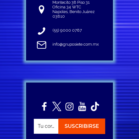
Montecito 38 Piso 31
Oficina 34 WTC
Napoles, Benito Juárez
03810
(55) 9000 0787
info@gruposiete.com.mx