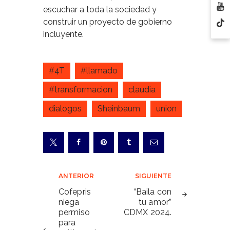
escuchar a toda la sociedad y
construir un proyecto de gobierno
incluyente.
#4T
#llamado
#transformacion
claudia
dialogos
Sheinbaum
union
Navegación
ANTERIOR
SIGUIENTE
de
Cofepris
“Baila con
niega
tu amor”
entradas
permiso
CDMX 2024.
para