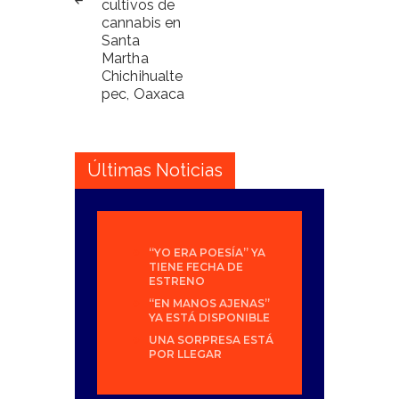
cultivos de
cannabis en
Santa
Martha
Chichihualte
pec, Oaxaca
Últimas Noticias
“YO ERA POESÍA” YA
TIENE FECHA DE
ESTRENO
“EN MANOS AJENAS”
YA ESTÁ DISPONIBLE
UNA SORPRESA ESTÁ
POR LLEGAR