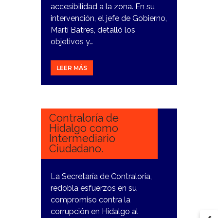
accesibilidad a la zona. En su
intervención, el jefe de Gobierno,
Martí Batres, detalló los
objetivos y…
LEER MÁS
3
ENERO,
2024
Contraloría de
Hidalgo como
Intermediario
Ciudadano.
La Secretaría de Contraloría,
redobla esfuerzos en su
compromiso contra la
corrupción en Hidalgo al