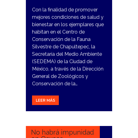
Con la finalidad de promover
mejores condiciones de salud y
bienestar en los ejemplares que
habitan en el Centro de
Conservación de la Fauna
Silvestre de Chapultepec, la
Secretaría del Medio Ambiente
(SEDEMA) de la Ciudad de
México, a través de la Dirección
General de Zoológicos y
Conservación de la…
LEER MÁS
5
DICIEMBRE,
2023
No habrá impunidad