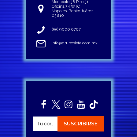
Montecito 38 Piso 31
Oficina 34 WTC
Napoles, Benito Juárez
03810
(55) 9000 0787
info@gruposiete.com.mx