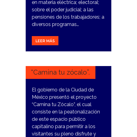
en materia eléctrica; electoral;
sobre el poder judicial; a las
pensiones de los trabajadores; a
diversos programas…
LEER MÁS
9
ENERO,
2024
“Camina tu zócalo”.
El gobierno de la Ciudad de
México presentó el proyecto
“Camina tu Zócalo”, el cual
consiste en la peatonalización
de este espacio público
capitalino para permitir a los
visitantes su pleno disfrute y