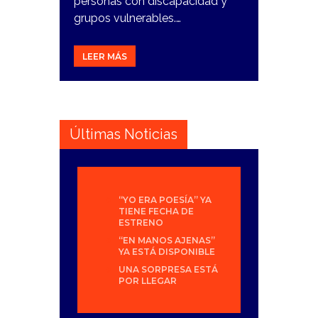
personas con discapacidad y
grupos vulnerables.…
LEER MÁS
Últimas Noticias
“YO ERA POESÍA” YA
TIENE FECHA DE
ESTRENO
“EN MANOS AJENAS”
YA ESTÁ DISPONIBLE
UNA SORPRESA ESTÁ
POR LLEGAR