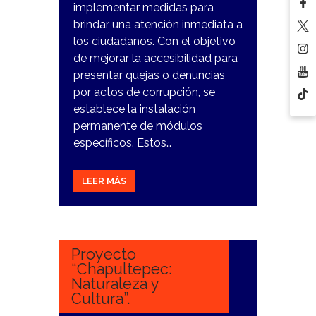
implementar medidas para
brindar una atención inmediata a
los ciudadanos. Con el objetivo
de mejorar la accesibilidad para
presentar quejas o denuncias
por actos de corrupción, se
establece la instalación
permanente de módulos
específicos. Estos…
LEER MÁS
27
DICIEMBRE,
2023
Proyecto
“Chapultepec:
Naturaleza y
Cultura”.