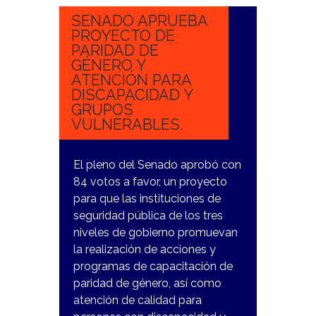
SENADO APRUEBA
PROYECTO DE
PARIDAD DE
GÉNERO Y
ATENCIÓN PARA
DISCAPACIDAD Y
GRUPOS
VULNERABLES.
El pleno del Senado aprobó con
84 votos a favor, un proyecto
para que las instituciones de
seguridad pública de los tres
niveles de gobierno promuevan
la realización de acciones y
programas de capacitación de
paridad de género, así como
atención de calidad para