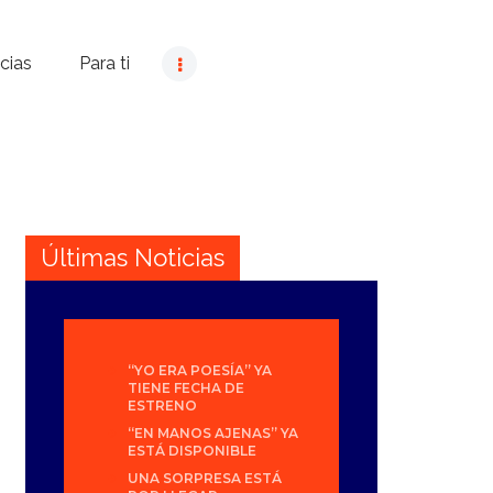
cias
Para ti
Últimas Noticias
“YO ERA POESÍA” YA
TIENE FECHA DE
ESTRENO
“EN MANOS AJENAS” YA
ESTÁ DISPONIBLE
UNA SORPRESA ESTÁ