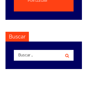
POR LLEGAR
Buscar
Buscar: