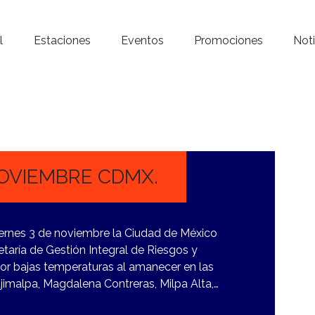
Inicio – Radio Crystal
l
Estaciones
Eventos
Promociones
Noti
Estaciones
Eventos
Promociones
Noticias
NOVIEMBRE CDMX.
Para ti
viernes 3 de noviembre la Ciudad de México
Contacto
taría de Gestión Integral de Riesgos y
a por bajas temperaturas al amanecer en las
ajimalpa, Magdalena Contreras, Milpa Alta,…