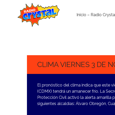
Inicio – Radio Crysta
3
NOVIEMBRE,
2023
CLIMA VIERNES 3 DE 
El pronóstico del clima indica que este 
(CDMX) tendrá un amanecer frío. La Secre
Protección Civil activó la alerta amarill
siguientes alcaldías: Álvaro Obregón, Cu