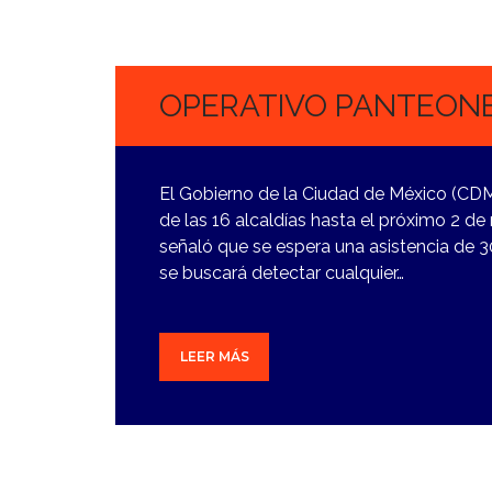
30
OCTUBRE,
2023
OPERATIVO PANTEONE
El Gobierno de la Ciudad de México (CD
de las 16 alcaldías hasta el próximo 2 de 
señaló que se espera una asistencia de 3
se buscará detectar cualquier…
LEER MÁS
30
OCTUBRE,