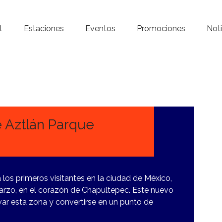
Inicio – Radio Crystal
l
Estaciones
Eventos
Promociones
Noti
Estaciones
Eventos
Promociones
Noticias
 Aztlán Parque
Para ti
Contacto
los primeros visitantes en la ciudad de México,
arzo, en el corazón de Chapultepec. Este nuevo
ar esta zona y convertirse en un punto de