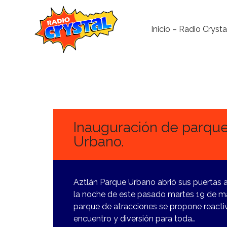
Inicio – Radio Crysta
20
MARZO,
2024
Inauguración de parque
Urbano.
Aztlán Parque Urbano abrió sus puertas a 
la noche de este pasado martes 19 de m
parque de atracciones se propone reactiv
encuentro y diversión para toda…