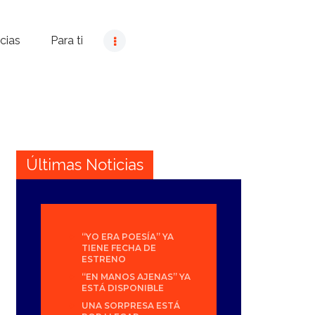
cias
Para ti
Últimas Noticias
“YO ERA POESÍA” YA
TIENE FECHA DE
ESTRENO
“EN MANOS AJENAS” YA
ESTÁ DISPONIBLE
UNA SORPRESA ESTÁ