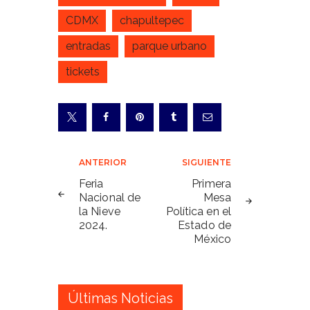
CDMX
chapultepec
entradas
parque urbano
tickets
Navegación
ANTERIOR
SIGUIENTE
de
Feria
Primera
Nacional de
Mesa
entradas
la Nieve
Política en el
2024.
Estado de
México
Últimas Noticias