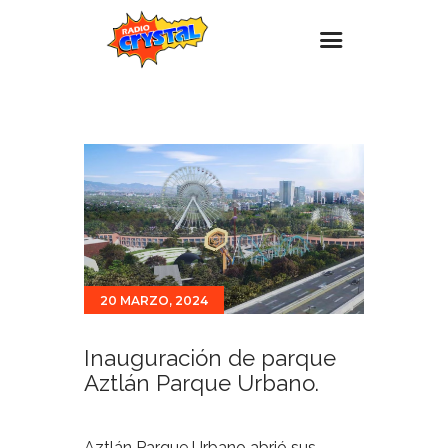
Inicio – Radio Crystal
Estaciones
Eventos
Promociones
Noticias
Para ti
20 MARZO, 2024
Contacto
Inauguración de parque
Aztlán Parque Urbano.
Aztlán Parque Urbano abrió sus