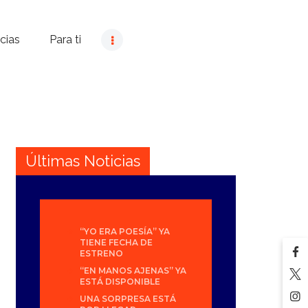
cias
Para ti
Últimas Noticias
“YO ERA POESÍA” YA
TIENE FECHA DE
ESTRENO
“EN MANOS AJENAS” YA
ESTÁ DISPONIBLE
UNA SORPRESA ESTÁ