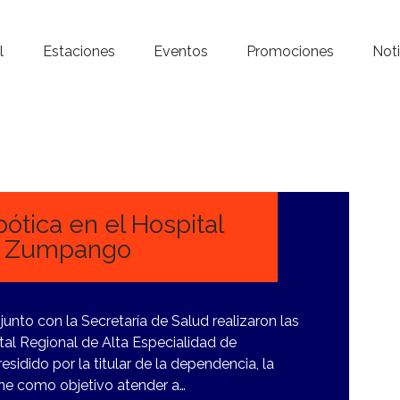
Inicio – Radio Crystal
l
Estaciones
Eventos
Promociones
Noti
Estaciones
Eventos
Promociones
Noticias
ótica en el Hospital
de Zumpango
Para ti
Contacto
unto con la Secretaría de Salud realizaron las
tal Regional de Alta Especialidad de
dido por la titular de la dependencia, la
ne como objetivo atender a…