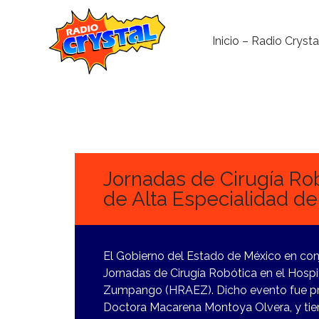
Inicio – Radio Crysta
26
FEBRERO,
2024
Jornadas de Cirugía Rob
de Alta Especialidad 
El Gobierno del Estado de México en conj
Jornadas de Cirugía Robótica en el Hospi
Zumpango (HRAEZ). Dicho evento fue presi
Doctora Macarena Montoya Olvera, y tie