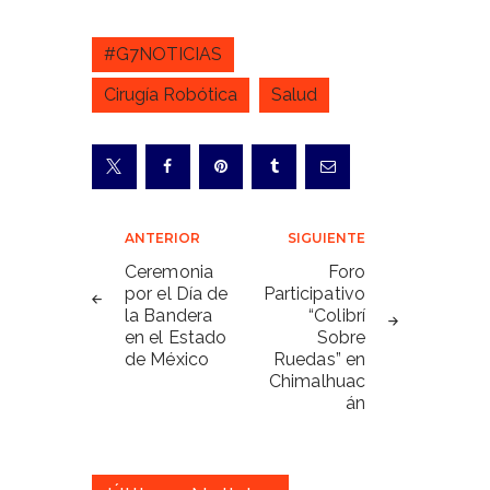
#G7NOTICIAS
Cirugía Robótica
Salud
Navegación
ANTERIOR
SIGUIENTE
de
Ceremonia
Foro
por el Día de
Participativo
entradas
la Bandera
“Colibrí
en el Estado
Sobre
de México
Ruedas” en
Chimalhuac
án