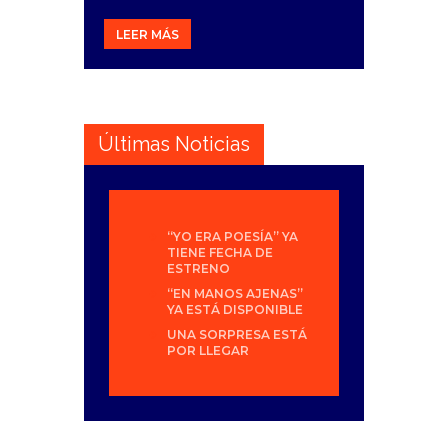
LEER MÁS
Últimas Noticias
“YO ERA POESÍA” YA
TIENE FECHA DE
ESTRENO
“EN MANOS AJENAS”
YA ESTÁ DISPONIBLE
UNA SORPRESA ESTÁ
POR LLEGAR