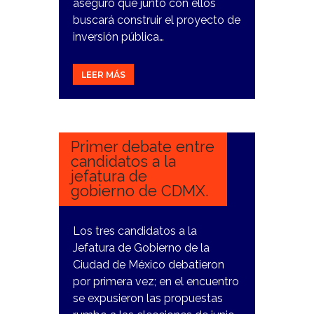
aseguró que junto con ellos
buscará construir el proyecto de
inversión pública…
LEER MÁS
19
MARZO,
2024
Primer debate entre
candidatos a la
jefatura de
gobierno de CDMX.
Los tres candidatos a la
Jefatura de Gobierno de la
Ciudad de México debatieron
por primera vez; en el encuentro
se expusieron las propuestas