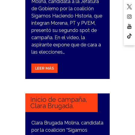
Molina, candidata a la Jefatura
de Gobierno por la coalición
Sigamos Haciendo Historia, que
integran Morena, PT y PVEM,
presentó su segundo spot de
campaña. En el video, la
aspirante expone que de cara a
las elecciones…
LEER MÁS
1
MARZO,
2024
Inicio de campaña,
Clara Brugada.
Clara Brugada Molina, candidata
por la coalición “Sigamos