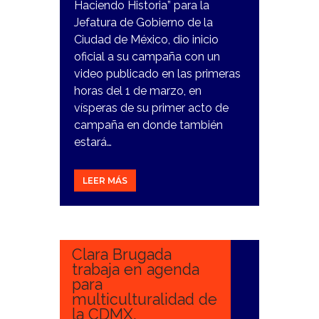
Haciendo Historia” para la
Jefatura de Gobierno de la
Ciudad de México, dio inicio
oficial a su campaña con un
video publicado en las primeras
horas del 1 de marzo, en
vísperas de su primer acto de
campaña en donde también
estará…
LEER MÁS
13
FEBRERO,
2024
Clara Brugada
trabaja en agenda
para
multiculturalidad de
la CDMX.