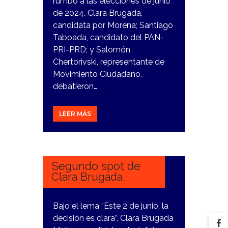
rumbo a las elecciones de junio
de 2024. Clara Brugada,
candidata por Morena; Santiago
Taboada, candidato del PAN-
PRI-PRD; y Salomón
Chertorivski, representante de
Movimiento Ciudadano,
debatieron…
LEER MÁS
12
MARZO,
2024
Segundo spot de
Clara Brugada.
Bajo el lema “Este 2 de junio, la
decisión es clara”, Clara Brugada