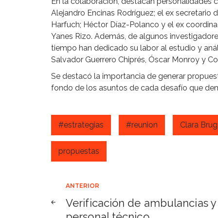
En la colaboración, destacan personalidades
Alejandro Encinas Rodríguez; el ex secretario
Harfuch; Héctor Díaz-Polanco y el ex coordin
Yanes Rizo. Además, de algunos investigador
tiempo han dedicado su labor al estudio y anál
Salvador Guerrero Chiprés, Óscar Monroy y Co
Se destacó la importancia de generar propuest
fondo de los asuntos de cada desafío que de
#estrategias
#reunion
Clara Bru
propuestas
Navegación
ANTERIOR
Verificación de ambulancias y
de
personal técnico.