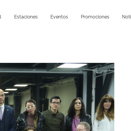
Inicio – Radio Crystal
l
Estaciones
Eventos
Promociones
Noti
Estaciones
Eventos
Promociones
Noticias
Para ti
Contacto