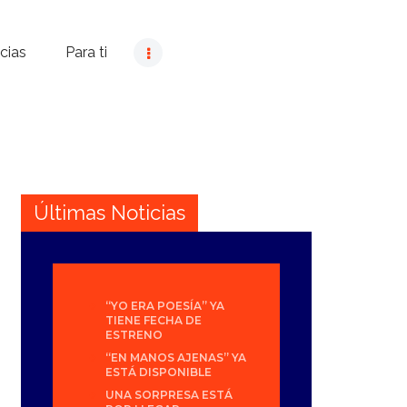
cias
Para ti
Últimas Noticias
“YO ERA POESÍA” YA
TIENE FECHA DE
ESTRENO
“EN MANOS AJENAS” YA
ESTÁ DISPONIBLE
UNA SORPRESA ESTÁ