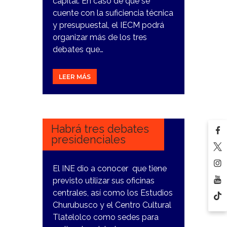
capital. En caso de que se
cuente con la suficiencia técnica
y presupuestal, el IECM podrá
organizar más de los tres
debates que…
LEER MÁS
16
ENERO,
2024
Habrá tres debates
presidenciales
El INE dio a conocer que tiene
previsto utilizar sus oficinas
centrales, así como los Estudios
Churubusco y el Centro Cultural
Tlatelolco como sedes para