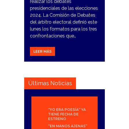
realizar los debates
presidenciales de las elecciones
2024. La Comisión de Debates
del árbitro electoral definió este
lunes los formatos para los tres
confrontaciones que…
LEER MÁS
Últimas Noticias
“YO ERA POESÍA” YA
TIENE FECHA DE
ESTRENO
“EN MANOS AJENAS”