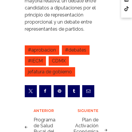
mayoría relativa; un debate entre
candidatos a diputaciones por el
principio de representación
proporcional y un debate entre
representantes de partidos.
#aprobacion
#debates
#IECM
CDMX
jefatura de gobierno
Navegación
ANTERIOR
SIGUIENTE
de
Programa
Plan de
de Salud
Activación
entradas
Bucal del
Económica