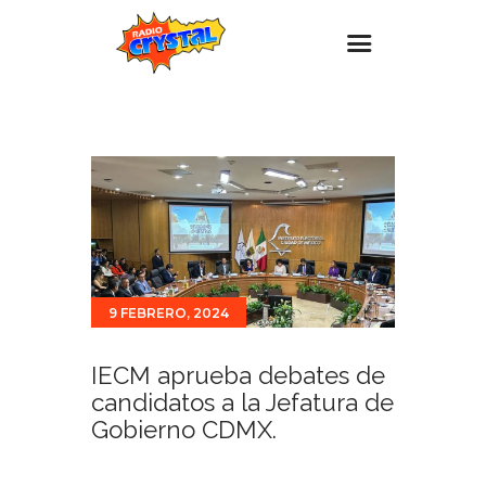
Inicio – Radio Crystal
Estaciones
Eventos
Promociones
Noticias
9 FEBRERO, 2024
Para ti
Contacto
IECM aprueba debates de
candidatos a la Jefatura de
Gobierno CDMX.