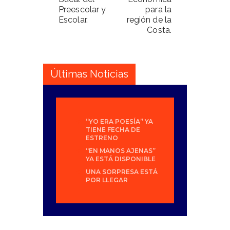
Preescolar y
para la
Escolar.
región de la
Costa.
Últimas Noticias
“YO ERA POESÍA” YA
TIENE FECHA DE
ESTRENO
“EN MANOS AJENAS”
YA ESTÁ DISPONIBLE
UNA SORPRESA ESTÁ
POR LLEGAR