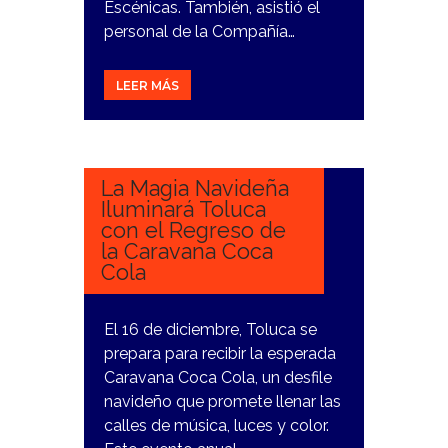
Escénicas. También, asistió el
personal de la Compañía…
LEER MÁS
24
NOVIEMBRE,
2023
La Magia Navideña
Iluminará Toluca
con el Regreso de
la Caravana Coca
Cola
El 16 de diciembre, Toluca se
prepara para recibir la esperada
Caravana Coca Cola, un desfile
navideño que promete llenar las
calles de música, luces y color.