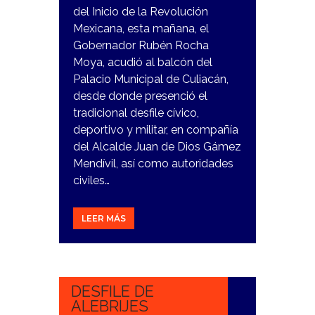
del Inicio de la Revolución
Mexicana, esta mañana, el
Gobernador Rubén Rocha
Moya, acudió al balcón del
Palacio Municipal de Culiacán,
desde donde presenció el
tradicional desfile cívico,
deportivo y militar, en compañía
del Alcalde Juan de Dios Gámez
Mendívil, así como autoridades
civiles…
LEER MÁS
19
OCTUBRE,
2023
DESFILE DE
ALEBRIJES