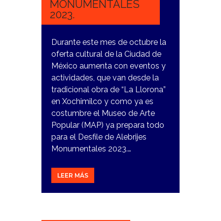
MONUMENTALES
2023.
Durante este mes de octubre la
oferta cultural de la Ciudad de
México aumenta con eventos y
actividades, que van desde la
tradicional obra de “La Llorona”
en Xochimilco y como ya es
costumbre el Museo de Arte
Popular (MAP) ya prepara todo
para el Desfile de Alebrijes
Monumentales 2023.…
LEER MÁS