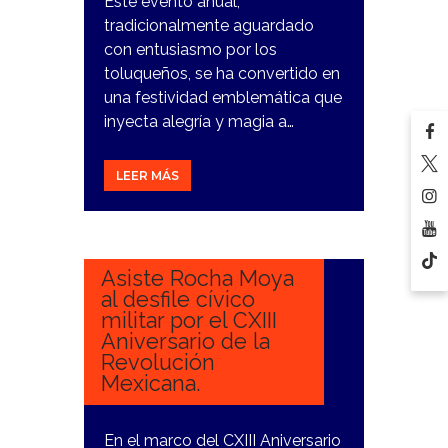
Este evento anual,
tradicionalmente aguardado
con entusiasmo por los
toluqueños, se ha convertido en
una festividad emblemática que
inyecta alegría y magia a…
LEER MÁS
21
NOVIEMBRE,
2023
Asiste Rocha Moya
al desfile cívico
militar por el CXIII
Aniversario de la
Revolución
Mexicana.
En el marco del CXIII Aniversario