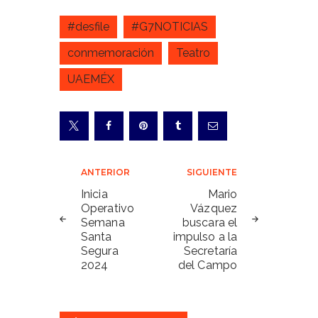
#desfile
#G7NOTICIAS
conmemoración
Teatro
UAEMÉX
Navegación
ANTERIOR
SIGUIENTE
de
Inicia
Mario
Operativo
Vázquez
entradas
Semana
buscara el
Santa
impulso a la
Segura
Secretaría
2024
del Campo