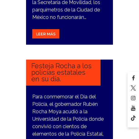
la Secretaría de Movilidad, los
parquímetros de la Ciudad de
México no funcionarán…
LEER MÁS
15
DICIEMBRE,
2023
Festeja Rocha a los
policías estatales
en su día.
Para conmemorar el Día del
Policía, el gobernador Rubén
Rocha Moya acudió a la
Universidad de la Policía donde
convivió con cientos de
elementos de la Policía Estatal,