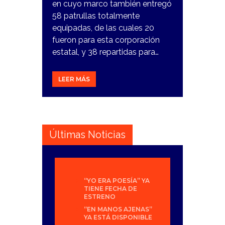
en cuyo marco también entregó
58 patrullas totalmente
equipadas, de las cuales 20
fueron para esta corporación
estatal, y 38 repartidas para…
LEER MÁS
Últimas Noticias
“YO ERA POESÍA” YA
TIENE FECHA DE
ESTRENO
“EN MANOS AJENAS”
YA ESTÁ DISPONIBLE