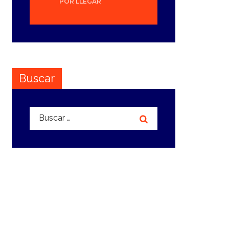
POR LLEGAR
Buscar
Buscar: