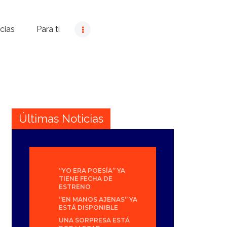
cias
Para ti
Últimas Noticias
“YO ERA POESÍA” YA
TIENE FECHA DE
ESTRENO
“EN MANOS AJENAS” YA
ESTÁ DISPONIBLE
UNA SORPRESA ESTÁ