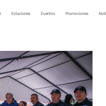
Inicio – Radio Crystal
l
Estaciones
Eventos
Promociones
Noti
Estaciones
Eventos
Promociones
Noticias
Para ti
Contacto