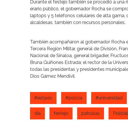
Durante el festejo también se procedió a una ri
erario público, el gobernador Rocha se comprom
laptops y 5 teléfonos celulares de alta gama,
alcaldesas, también con recursos personales.
También acompañaron al gobernador Rocha en
Tercera Región Militar, general de División, Fr
Nacional de Sinaloa, general brigadier, Fructuos
Bruna Quiñones Estrada; el rector de la Univers
todas las presidentas y presidentes municipale
Dios Gámez Mendívil.
#estado
#policia
#universidad
dia
festejo
patrullas
Policial