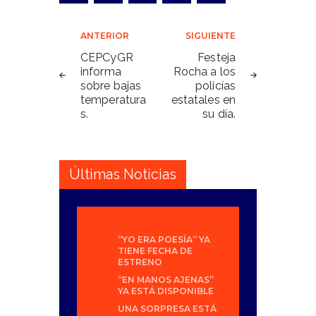
Navegación
ANTERIOR
SIGUIENTE
de
CEPCyGR
Festeja
informa
Rocha a los
entradas
sobre bajas
policías
temperatura
estatales en
s.
su día.
Últimas Noticias
“YO ERA POESÍA” YA
TIENE FECHA DE
ESTRENO
“EN MANOS AJENAS”
YA ESTÁ DISPONIBLE
UNA SORPRESA ESTÁ