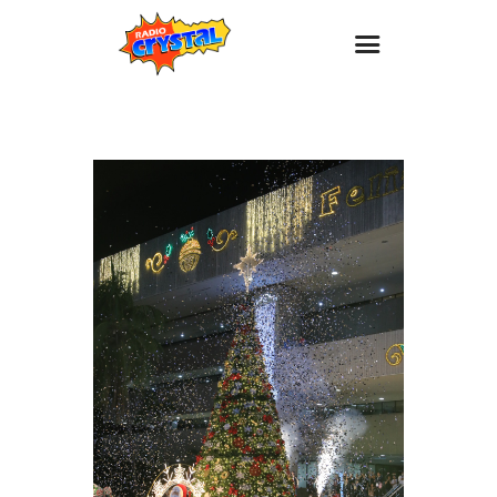
Inicio – Radio Crystal
Estaciones
Eventos
Promociones
Noticias
Para ti
Contacto