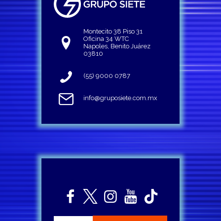
Montecito 38 Piso 31
Oficina 34 WTC
Napoles, Benito Juárez
03810
(55) 9000 0787
info@gruposiete.com.mx