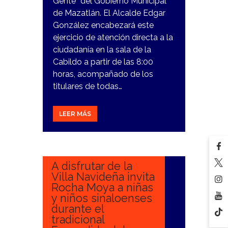
Gente” del Gobierno Municipal
de Mazatlán. El Alcalde Edgar
González encabezará este
ejercicio de atención directa a la
ciudadanía en la sala de la
Cabildo a partir de las 8:00
horas, acompañado de los
titulares de todas…
LEER MÁS
15
DICIEMBRE,
2023
A disfrutar de la
Villa Navideña invita
Rocha Moya a niñas
y niños sinaloenses
durante el
tradicional