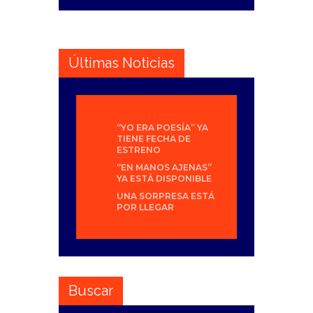
Últimas Noticias
“YO ERA POESÍA” YA
TIENE FECHA DE
ESTRENO
“EN MANOS AJENAS”
YA ESTÁ DISPONIBLE
UNA SORPRESA ESTÁ
POR LLEGAR
Buscar