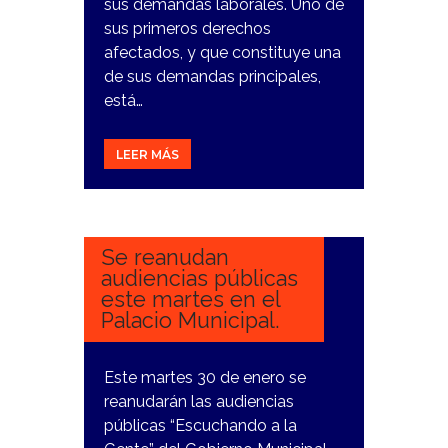
sus demandas laborales. Uno de
sus primeros derechos
afectados, y que constituye una
de sus demandas principales,
está…
LEER MÁS
29
ENERO,
2024
Se reanudan
audiencias públicas
este martes en el
Palacio Municipal.
Este martes 30 de enero se
reanudarán las audiencias
públicas “Escuchando a la