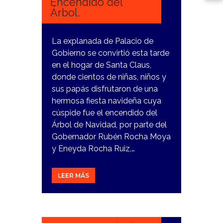
Encendido del
Árbol.
La explanada de Palacio de
Gobierno se convirtió esta tarde
en el hogar de Santa Claus,
donde cientos de niñas, niños y
sus papás disfrutaron de una
hermosa fiesta navideña cuya
cúspide fue el encendido del
Árbol de Navidad, por parte del
Gobernador Rubén Rocha Moya
y Eneyda Rocha Ruiz,…
LEER MÁS
5
DICIEMBRE,
2023