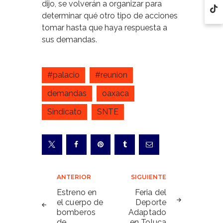
dijo, se volverán a organizar para
determinar qué otro tipo de acciones
tomar hasta que haya respuesta a
sus demandas.
#palacio
#reunion
demandas
oaxaca
Sindicato
SNTE
Navegación
ANTERIOR
SIGUIENTE
de
Estreno en
Feria del
el cuerpo de
Deporte
entradas
bomberos
Adaptado
de
en Toluca