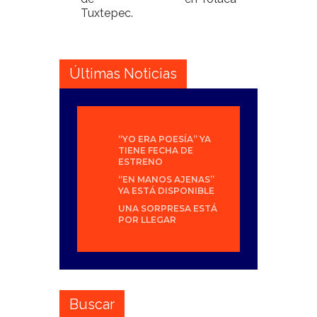
Tuxtepec.
Últimas Noticias
“YO ERA POESÍA” YA
TIENE FECHA DE
ESTRENO
“EN MANOS AJENAS”
YA ESTÁ DISPONIBLE
UNA SORPRESA ESTÁ
POR LLEGAR
Buscar