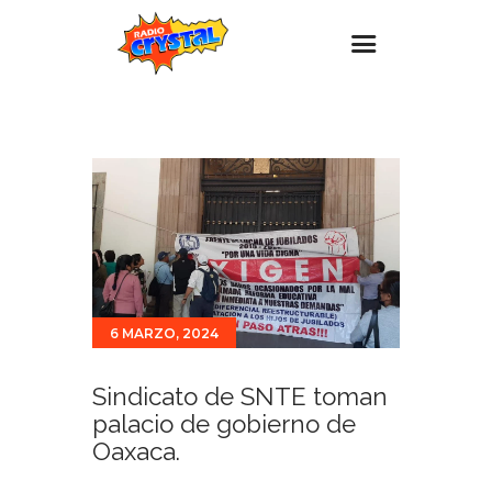
Inicio – Radio Crystal
Estaciones
Eventos
Promociones
Noticias
Para ti
6 MARZO, 2024
Contacto
Sindicato de SNTE toman
palacio de gobierno de
Oaxaca.