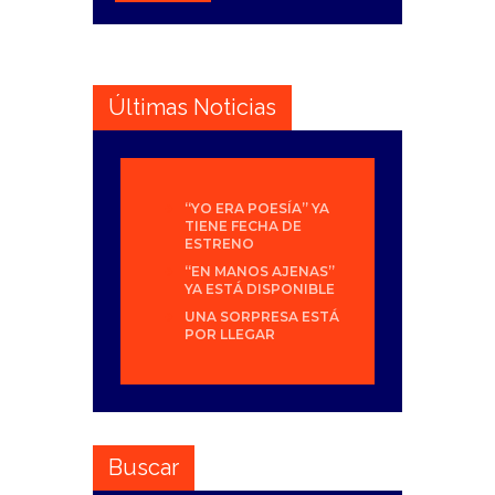
Últimas Noticias
“YO ERA POESÍA” YA
TIENE FECHA DE
ESTRENO
“EN MANOS AJENAS”
YA ESTÁ DISPONIBLE
UNA SORPRESA ESTÁ
POR LLEGAR
Buscar