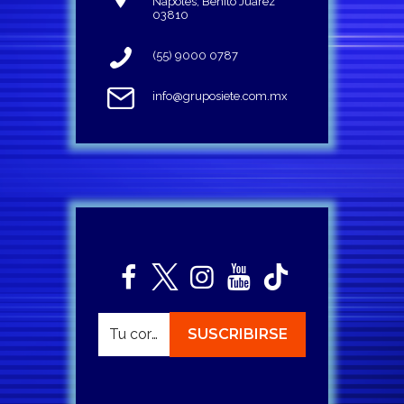
Napoles, Benito Juárez
03810
(55) 9000 0787
info@gruposiete.com.mx