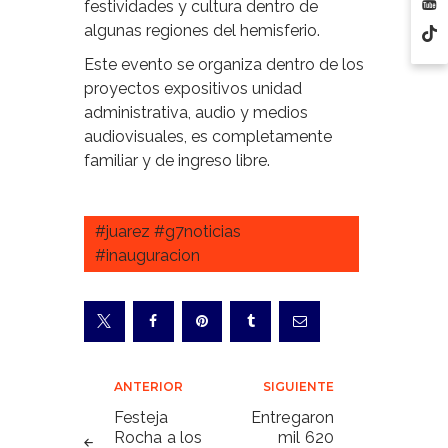
festividades y cultura dentro de
algunas regiones del hemisferio.
Este evento se organiza dentro de los
proyectos expositivos unidad
administrativa, audio y medios
audiovisuales, es completamente
familiar y de ingreso libre.
#juarez #g7noticias
#inauguracion
Navegación
ANTERIOR
SIGUIENTE
de
Festeja
Entregaron
Rocha a los
mil 620