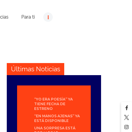
cias
Para ti
Últimas Noticias
“YO ERA POESÍA” YA
TIENE FECHA DE
ESTRENO
“EN MANOS AJENAS” YA
ESTÁ DISPONIBLE
UNA SORPRESA ESTÁ