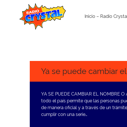
Inicio – Radio Crysta
14
NOVIEMBRE,
2023
Ya se puede cambiar el
YA SE PUEDE CAMBIAR EL NOMBRE O APEL
todo el país permite que las personas p
de manera oficial y a través de un trámite
cumplir con una serie…