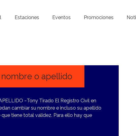
Inicio – Radio Crystal
l
Estaciones
Eventos
Promociones
Noti
Estaciones
Eventos
Promociones
Noticias
 nombre o apellido
Para ti
LIDO ~Tony Tirado El Registro Civil en
Contacto
uedan cambiar su nombre e incluso su apellido
 que tiene total validez. Para ello hay que