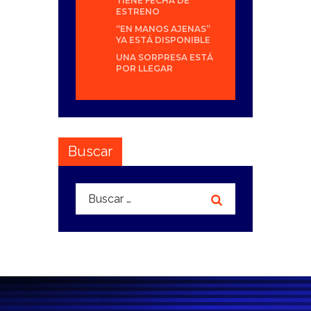
TIENE FECHA DE
ESTRENO
“EN MANOS AJENAS”
YA ESTÁ DISPONIBLE
UNA SORPRESA ESTÁ
POR LLEGAR
Buscar
Buscar: