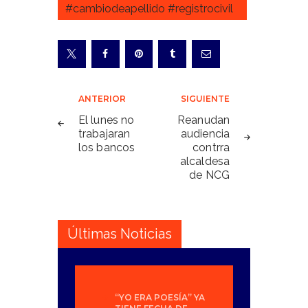
#cambiodeapellido #registrocivil
Navegación
ANTERIOR
SIGUIENTE
de
El lunes no
Reanudan
trabajaran
audiencia
entradas
los bancos
contrra
alcaldesa
de NCG
Últimas Noticias
“YO ERA POESÍA” YA