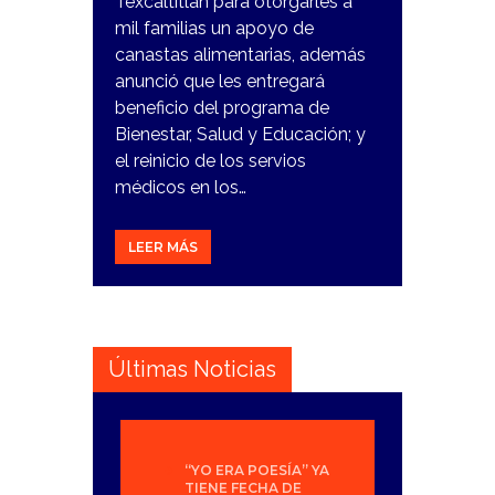
Texcaltitlan para otorgarles a
mil familias un apoyo de
canastas alimentarias, además
anunció que les entregará
beneficio del programa de
Bienestar, Salud y Educación; y
el reinicio de los servios
médicos en los…
LEER MÁS
Últimas Noticias
“YO ERA POESÍA” YA
TIENE FECHA DE