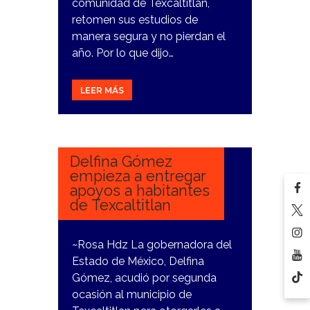
comunidad de Texcaltitlan,
retomen sus estudios de
manera segura y no pierdan el
año. Por lo que dijo…
LEER MÁS
15
DICIEMBRE,
2023
Delfina Gómez
empieza a entregar
apoyos a habitantes
de Texcaltitlan
~Rosa Hdz La gobernadora del
Estado de México, Delfina
Gómez, acudió por segunda
ocasión al municipio de