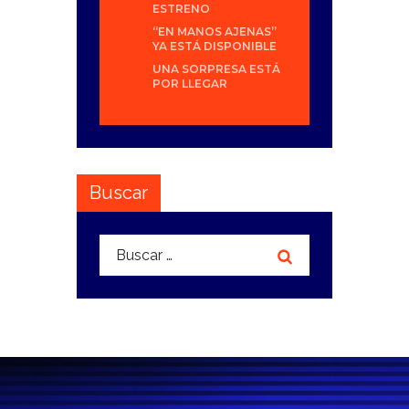
ESTRENO
“EN MANOS AJENAS”
YA ESTÁ DISPONIBLE
UNA SORPRESA ESTÁ
POR LLEGAR
Buscar
Buscar: