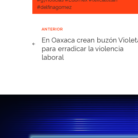
#delfinagomez
Navegación
ANTERIOR
En Oaxaca crean buzón Violet
de
para erradicar la violencia
laboral
entradas