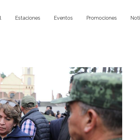
Inicio – Radio Crystal
l
Estaciones
Eventos
Promociones
Noti
Estaciones
Eventos
Promociones
Noticias
Para ti
Contacto