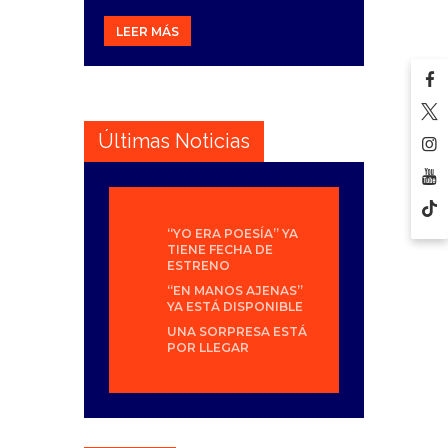
LEER MÁS
Últimas Noticias
“YO ERA POESÍA” YA
TIENE FECHA DE
ESTRENO
“EN MANOS AJENAS”
YA ESTÁ DISPONIBLE
UNA SORPRESA ESTÁ
POR LLEGAR