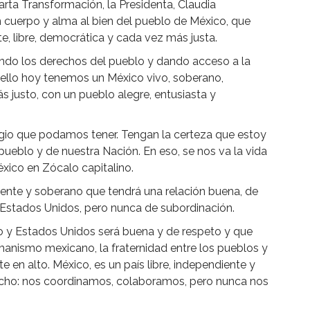
arta Transformación, la Presidenta, Claudia
cuerpo y alma al bien del pueblo de México, que
e, libre, democrática y cada vez más justa.
ando los derechos del pueblo y dando acceso a la
r ello hoy tenemos un México vivo, soberano,
s justo, con un pueblo alegre, entusiasta y
ilegio que podamos tener. Tengan la certeza que estoy
ueblo y de nuestra Nación. En eso, se nos va la vida
xico en Zócalo capitalino.
iente y soberano que tendrá una relación buena, de
 Estados Unidos, pero nunca de subordinación.
o y Estados Unidos será buena y de respeto y que
umanismo mexicano, la fraternidad entre los pueblos y
e en alto. México, es un país libre, independiente y
icho: nos coordinamos, colaboramos, pero nunca nos