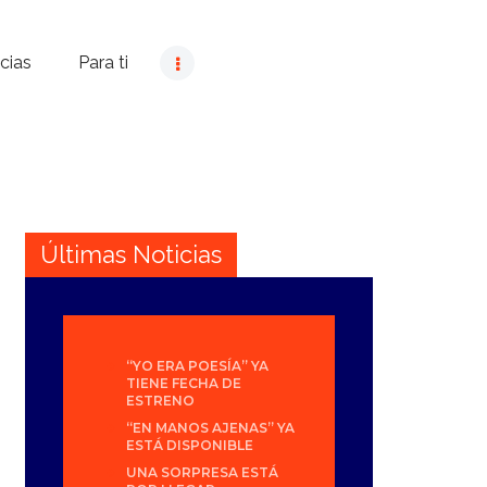
cias
Para ti
Últimas Noticias
“YO ERA POESÍA” YA
TIENE FECHA DE
ESTRENO
“EN MANOS AJENAS” YA
ESTÁ DISPONIBLE
UNA SORPRESA ESTÁ