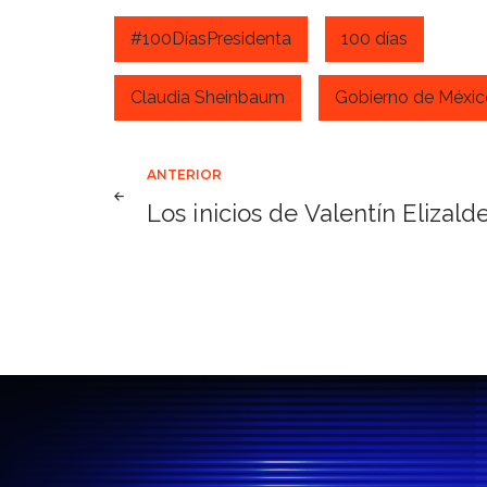
#100DíasPresidenta
100 días
Claudia Sheinbaum
Gobierno de Méxic
Navegación
ANTERIOR
Los inicios de Valentín Elizald
de
entradas