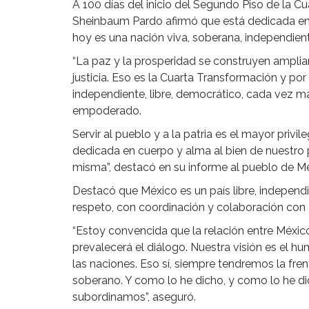
A 100 días del inicio del Segundo Piso de la Cu
Sheinbaum Pardo afirmó que está dedicada en 
hoy es una nación viva, soberana, independient
“La paz y la prosperidad se construyen ampli
justicia. Eso es la Cuarta Transformación y po
independiente, libre, democrático, cada vez má
empoderado.
Servir al pueblo y a la patria es el mayor priv
dedicada en cuerpo y alma al bien de nuestro p
misma”, destacó en su informe al pueblo de Mé
Destacó que México es un país libre, independ
respeto, con coordinación y colaboración con
“Estoy convencida que la relación entre Méxic
prevalecerá el diálogo. Nuestra visión es el h
las naciones. Eso sí, siempre tendremos la frent
soberano. Y como lo he dicho, y como lo he d
subordinamos”, aseguró.