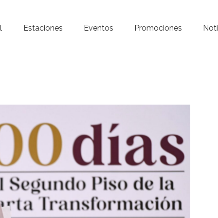
Inicio – Radio Crystal
l
Estaciones
Eventos
Promociones
Noti
Estaciones
Eventos
Promociones
Noticias
Para ti
Contacto