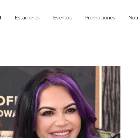
Inicio – Radio Crystal
l
Estaciones
Eventos
Promociones
Noti
Estaciones
Eventos
Promociones
Noticias
Para ti
Contacto