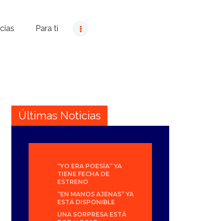
cias
Para ti
Últimas Noticias
“YO ERA POESÍA” YA
TIENE FECHA DE
ESTRENO
“EN MANOS AJENAS” YA
ESTÁ DISPONIBLE
UNA SORPRESA ESTÁ