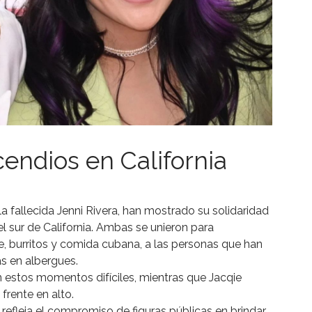
cendios en California
la fallecida Jenni Rivera, han mostrado su solidaridad
el sur de California. Ambas se unieron para
, burritos y comida cubana, a las personas que han
s en albergues.
n estos momentos difíciles, mientras que Jacqie
frente en alto.
 refleja el compromiso de figuras públicas en brindar