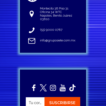
Montecito 38 Piso 31
Oficina 34 WTC
Napoles, Benito Juárez
03810
(55) 9000 0787
info@gruposiete.com.mx