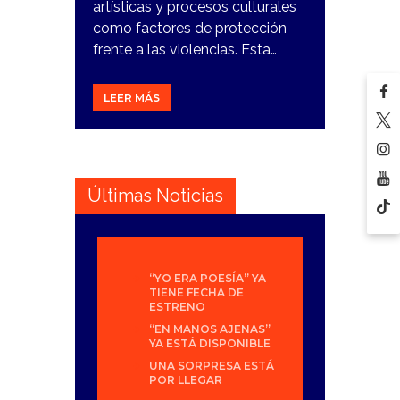
artísticas y procesos culturales
como factores de protección
frente a las violencias. Esta…
LEER MÁS
Últimas Noticias
“YO ERA POESÍA” YA
TIENE FECHA DE
ESTRENO
“EN MANOS AJENAS”
YA ESTÁ DISPONIBLE
UNA SORPRESA ESTÁ
POR LLEGAR