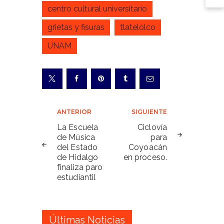
centro cultural universitario
grietas y fisuras
tlatelolco
UNAM
Navegación
ANTERIOR
SIGUIENTE
de
La Escuela
Ciclovía
de Música
para
entradas
del Estado
Coyoacán
de Hidalgo
en proceso.
finaliza paro
estudiantil
Últimas Noticias