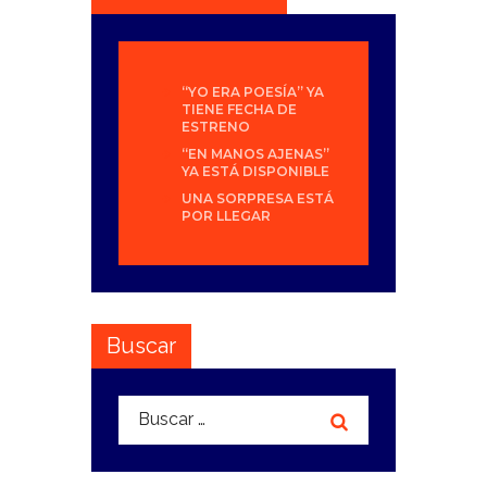
“YO ERA POESÍA” YA
TIENE FECHA DE
ESTRENO
“EN MANOS AJENAS”
YA ESTÁ DISPONIBLE
UNA SORPRESA ESTÁ
POR LLEGAR
Buscar
Buscar: