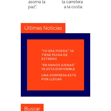
asoma la
la carretera
paz”.
a la costa.
Últimas Noticias
“YO ERA POESÍA” YA
TIENE FECHA DE
ESTRENO
“EN MANOS AJENAS”
YA ESTÁ DISPONIBLE
UNA SORPRESA ESTÁ
POR LLEGAR
Buscar