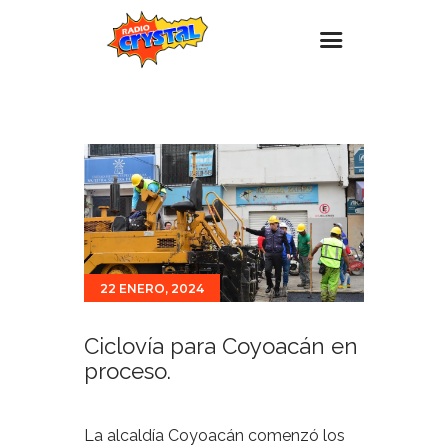
Inicio – Radio Crystal
Estaciones
Eventos
Promociones
Noticias
22 ENERO, 2024
Para ti
Contacto
Ciclovía para Coyoacán en
proceso.
La alcaldía Coyoacán comenzó los