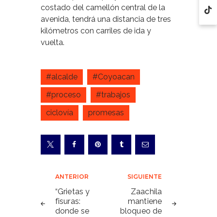
costado del camellón central de la
avenida, tendrá una distancia de tres
kilómetros con carriles de ida y
vuelta.
#alcalde
#Coyoacan
#proceso
#trabajos
ciclovía
promesas
Navegación
ANTERIOR
SIGUIENTE
de
“Grietas y
Zaachila
fisuras:
mantiene
entradas
donde se
bloqueo de