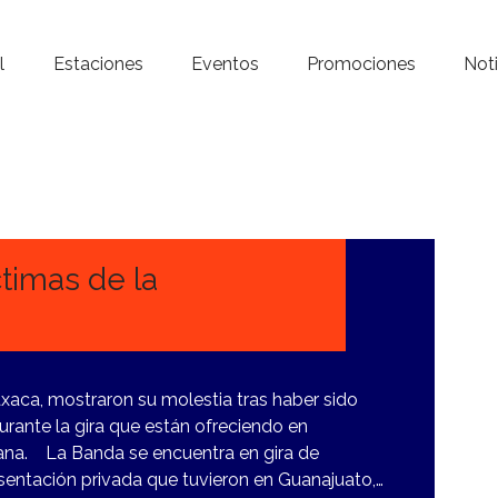
Inicio – Radio Crystal
l
Estaciones
Eventos
Promociones
Noti
Estaciones
Eventos
Promociones
Noticias
timas de la
Para ti
Contacto
xaca, mostraron su molestia tras haber sido
urante la gira que están ofreciendo en
cana. La Banda se encuentra en gira de
sentación privada que tuvieron en Guanajuato,…