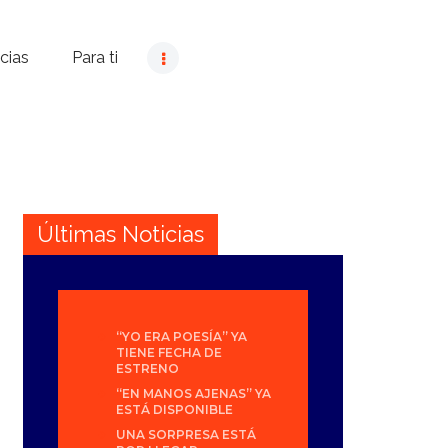
cias
Para ti
Últimas Noticias
“YO ERA POESÍA” YA
TIENE FECHA DE
ESTRENO
“EN MANOS AJENAS” YA
ESTÁ DISPONIBLE
UNA SORPRESA ESTÁ