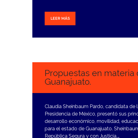
LEER MÁS
6
MARZO,
2024
Propuestas en materia 
Guanajuato.
Claudia Sheinbaum Pardo, candidata de la
Presidencia de México, presentó sus prin
desarrollo económico, movilidad, educaci
para el estado de Guanajuato. Sheinbaum
República Segura y con Justicia,…