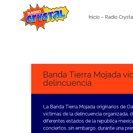
Inicio – Radio Crysta
25
JUNIO,
2024
Banda Tierra Mojada víc
delincuencia
La Banda Tierra Mojada originarios de Oa
víctimas de la delincuencia organizada, d
diferentes estados de la república mexi
conciertos, sin embargo, durante una pre