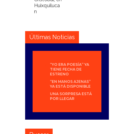
Huixquiluca
n
Últimas Noticias
“YO ERA POESÍA” YA
TIENE FECHA DE
ESTRENO
“EN MANOS AJENAS”
YA ESTÁ DISPONIBLE
UNA SORPRESA ESTÁ
POR LLEGAR