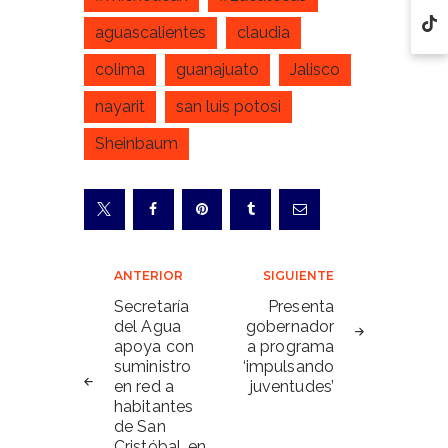
aguascalientes
claudia
colima
guanajuato
Jalisco
nayarit
san luis potosi
Sheinbaum
Navegación
ANTERIOR
SIGUIENTE
de
Secretaría
Presenta
del Agua
gobernador
entradas
apoya con
a programa
suministro
‘impulsando
en red a
juventudes’
habitantes
de San
Cristóbal, en