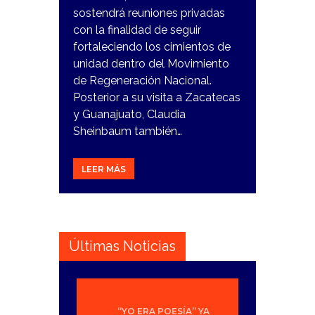
sostendrá reuniones privadas
con la finalidad de seguir
fortaleciendo los cimientos de
unidad dentro del Movimiento
de Regeneración Nacional.
Posterior a su visita a Zacatecas
y Guanajuato, Claudia
Sheinbaum también…
LEER MÁS
Últimas Noticias
“YO ERA POESÍA” YA