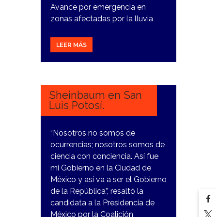
Avance por emergencia en
zonas afectadas por la lluvia
LEER MÁS
7
MARZO,
2024
Sheinbaum en San
Luis Potosí.
“Nosotros no somos de
ocurrencias; nosotros somos de
ciencia con conciencia. Así fue
mi Gobierno en la Ciudad de
México y así va a ser el Gobierno
de la República”, resaltó la
candidata a la Presidencia de
México por la Coalición