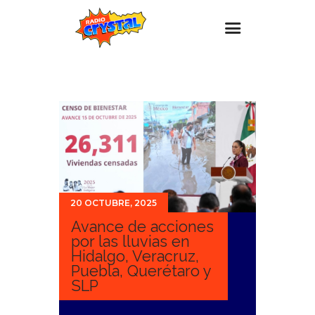
Inicio – Radio Crystal
Estaciones
Eventos
Promociones
Noticias
20 OCTUBRE, 2025
Para ti
Avance de acciones
Contacto
por las lluvias en
Hidalgo, Veracruz,
Puebla, Querétaro y
SLP