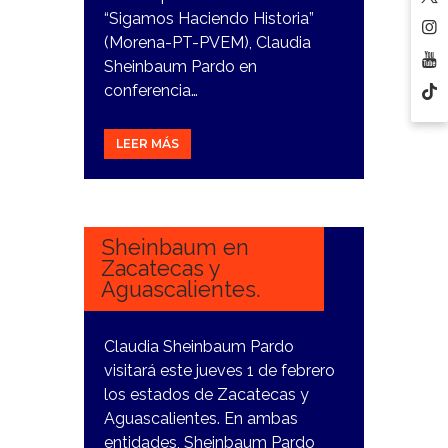
“Sigamos Haciendo Historia”
(Morena-PT-PVEM), Claudia
Sheinbaum Pardo en
conferencia…
LEER MÁS
31
ENERO,
2024
Sheinbaum en
Zacatecas y
Aguascalientes.
Claudia Sheinbaum Pardo
visitará este jueves 1 de febrero
los estados de Zacatecas y
Aguascalientes. En ambas
entidades, Sheinbaum Pardo