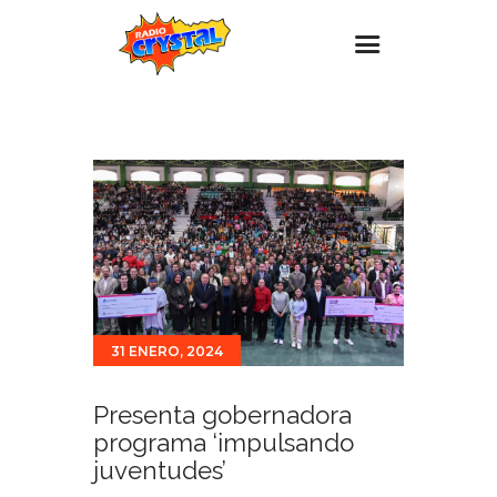
Inicio – Radio Crystal
Estaciones
Eventos
Promociones
Noticias
Para ti
31 ENERO, 2024
Contacto
Presenta gobernadora
programa ‘impulsando
juventudes’