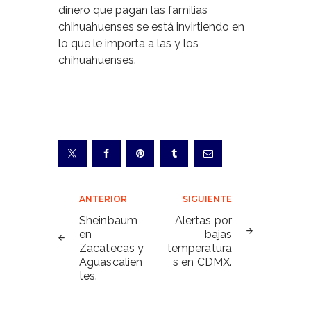
dinero que pagan las familias
chihuahuenses se está invirtiendo en
lo que le importa a las y los
chihuahuenses.
Navegación
ANTERIOR
SIGUIENTE
de
Sheinbaum
Alertas por
en
bajas
entradas
Zacatecas y
temperatura
Aguascalien
s en CDMX.
tes.