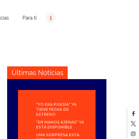
cias
Para ti
Últimas Noticias
“YO ERA POESÍA” YA
TIENE FECHA DE
ESTRENO
“EN MANOS AJENAS” YA
ESTÁ DISPONIBLE
UNA SORPRESA ESTÁ