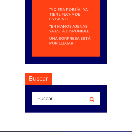
“YO ERA POESÍA” YA
TIENE FECHA DE
ESTRENO
“EN MANOS AJENAS”
YA ESTÁ DISPONIBLE
UNA SORPRESA ESTÁ
POR LLEGAR
Buscar
Buscar: