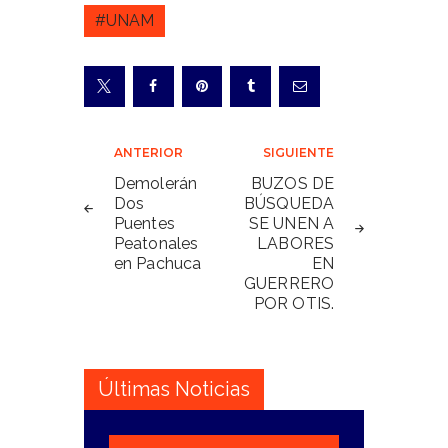
#UNAM
Navegación
ANTERIOR
SIGUIENTE
de
Demolerán
BUZOS DE
Dos
BÚSQUEDA
entradas
Puentes
SE UNEN A
Peatonales
LABORES
en Pachuca
EN
GUERRERO
POR OTIS.
Últimas Noticias