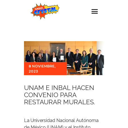
Inicio – Radio Crystal
Estaciones
Eventos
Promociones
8 NOVIEMBRE,
2023
Noticias
Para ti
UNAM E INBAL HACEN
CONVENIO PARA
Contacto
RESTAURAR MURALES.
La Universidad Nacional Autónoma
de México (UNAM) y el Instituto